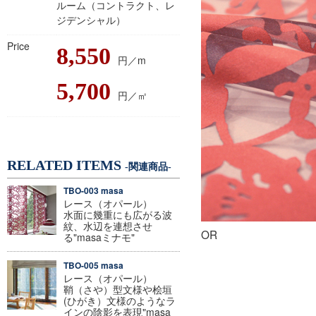
ルーム（コントラクト、レ
ジデンシャル）
Price
8,550
円／m
5,700
円／㎡
RELATED ITEMS
-関連商品-
TBO-003 masa
レース（オパール）
水面に幾重にも広がる波
紋、水辺を連想させ
OR
る"masaミナモ"
TBO-005 masa
レース（オパール）
鞘（さや）型文様や桧垣
(ひがき）文様のようなラ
インの陰影を表現"masa