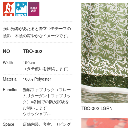
強い光源があたると際立つモチーフの
陰影、木陰の涼やかなイメージです。
NO
TBO-002
Width
150cm
（タテ使いを推奨します）
Material
100% Polyester
Function
難燃ファブリック（フレー
ムリターダントファブリッ
ク）※各国での防炎試験を
お願いします
TBO-002 LGRN
ウオッシャブル
Space
店舗内装、客室、リビング