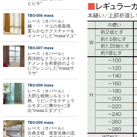
ヒビキ"
TBO-006 masa
レース（オパール）
繭・・・マユの表面感、
柔らかなテクスチャーを
イメージした"masaマユ"
TBO-007 masa
レース（オパール）
西洋的なクラシックオー
ナメントを和更紗のよう
にアレンジした"masaサ
ラサ"
TBO-008 masa
レース（オパール）
大胆な植物シルエット
柄。リビングをナチュラ
ルモダンに爽やかに演
出"masaエダブリ"
TBO-009 masa
レース（オパール）
古典文様、尾形光琳の流