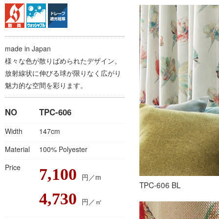
made in Japan
様々な色が散りばめられたデザイン。
放射線状に伸びる球が限りなく広がり
魅力的な空間を彩ります。
NO
TPC-606
Width
147cm
Material
100% Polyester
Price
7,100
円／m
TPC-606 BL
4,730
円／㎡