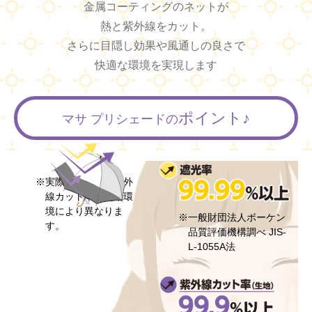
金属コーティングのネットが
熱と紫外線をカット。
さらに目隠し効果や風通しの良さで
快適な環境を実現します
ポイント♪
マサ プリシェードの
※実際の遮光率・紫外
線カット率は使用環
境により異なりま
※一般財団法人ボーケン
す。
品質評価機構調べ
JIS-
L-1055A法