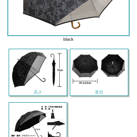
black
高さ
直径