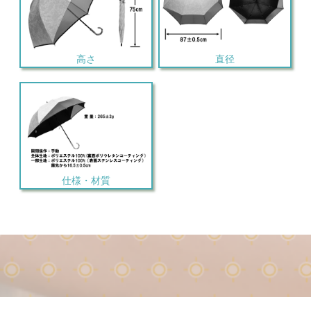
高さ
直径
仕様・材質